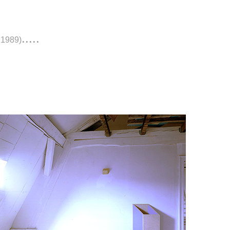
.....
 1989)