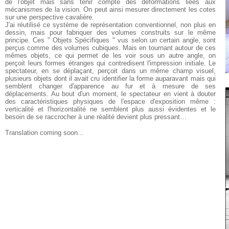
de l'objet mais sans tenir compte des déformations liées aux
mécanismes de la vision. On peut ainsi mesurer directement les cotes
sur une perspective cavalière.
J'ai réutilisé ce système de représentation conventionnel, non plus en
dessin, mais pour fabriquer des volumes construits sur le même
principe. Ces " Objets Spécifiques " vus selon un certain angle, sont
perçus comme des volumes cubiques. Mais en tournant autour de ces
mêmes objets, ce qui permet de les voir sous un autre angle, on
perçoit leurs formes étranges qui contredisent l'impression initiale. Le
spectateur, en se déplaçant, perçoit dans un même champ visuel,
plusieurs objets dont il avait cru identifier la forme auparavant mais qui
semblent changer d'apparence au fur et à mesure de ses
déplacements. Au bout d'un moment, le spectateur en vient à douter
des caractéristiques physiques de l'espace d'exposition même :
verticalité et l'horizontalité ne semblent plus aussi évidentes et le
besoin de se raccrocher à une réalité devient plus pressant…
Translation coming soon...